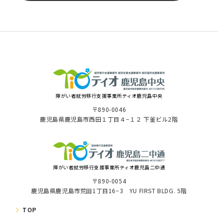
障がい者就労移⾏⽀援事業所ティオ⿅児島中央
〒890-0046
⿅児島県⿅児島市⻄⽥１丁⽬４−１２ 下釜ビル2階
障がい者就労移⾏⽀援事業所ティオ鹿児島二中通
〒890-0054
鹿児島県鹿児島市荒田1丁目16−3 YU FIRST BLDG. 5階
TOP