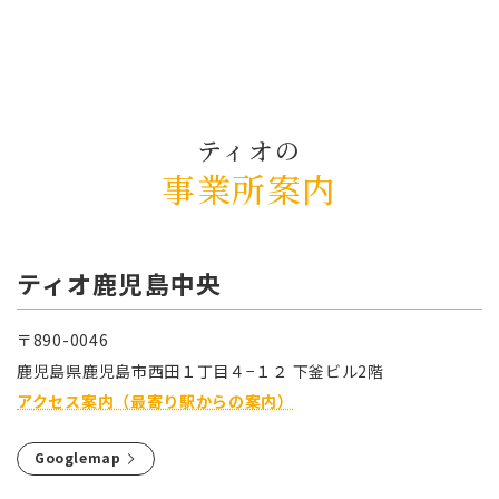
ティオの
事業所案内
ティオ⿅児島中央
〒890-0046
⿅児島県⿅児島市⻄⽥１丁⽬４−１２ 下釜ビル2階
アクセス案内（最寄り駅からの案内）
Googlemap