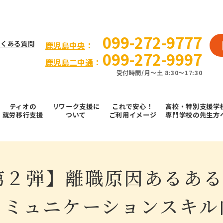
099-272-9777
よくある質問
⿅児島中央
：
099-272-9997
鹿児島二中通
：
受付時間/⽉〜⼟ 8:30～17:30
ティオの
リワーク支援に
これで安⼼！
高校・特別支援学
就労移⾏⽀援
ついて
ご利⽤イメージ
専門学校の先生方
第２弾】離職原因あるあ
コミュニケーションスキル