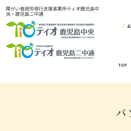
障がい者就労移⾏⽀援事業所ティオ⿅児島中
央・鹿児島二中通
TOP
パ