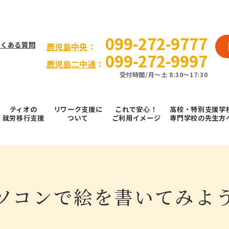
099-272-9777
よくある質問
⿅児島中央
：
099-272-9997
鹿児島二中通
：
受付時間/⽉〜⼟ 8:30～17:30
ティオの
リワーク支援に
これで安⼼！
高校・特別支援学
就労移⾏⽀援
ついて
ご利⽤イメージ
専門学校の先生方
ソコンで絵を書いてみよ