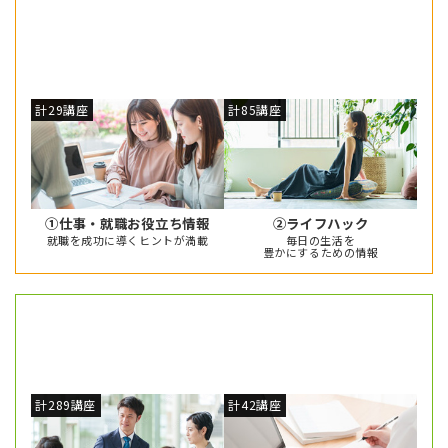
仕事に対する情報や知識を
HOP
114
講座
蓄え、生活を整えながら、
準備をしよう！
計29講座
計85講座
①仕事・就職お役立ち情報
②ライフハック
就職を成功に導くヒントが満載
毎日の生活を
豊かにするための情報
ビジネスパーソンに
STEP
331
講座
必要なスキルを学び、
キャリアを磨こう！
計289講座
計42講座