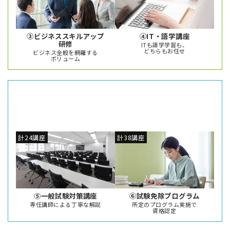
③ビジネススキルアップ
④IT・語学講座
研修
ITも語学学習も、
どちらもお任せ
ビジネス全般を網羅する
ボリューム
専門資格を取得して、
JUMP
62
講座
あなたの未来に
駆け出そう！
計24講座
計38講座
⑤一般試験対策講座
⑥試験免除プログラム
専任講師による丁寧な解説
所定のプログラム実施で
資格認定