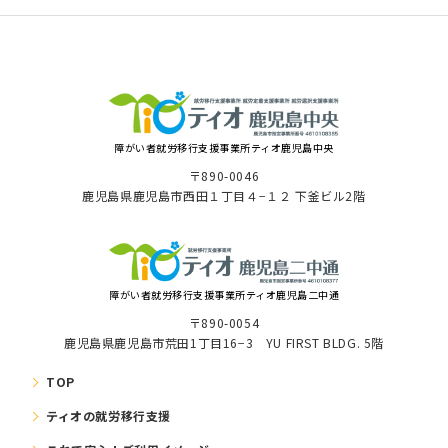
障がい者就労移⾏⽀援事業所ティオ⿅児島中央
〒890-0046
⿅児島県⿅児島市⻄⽥１丁⽬４−１２ 下釜ビル2階
障がい者就労移⾏⽀援事業所ティオ鹿児島二中通
〒890-0054
鹿児島県鹿児島市荒田1丁目16−3 YU FIRST BLDG. 5階
TOP
ティオの就労移⾏⽀援