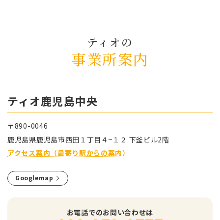
ティオの
事業所案内
ティオ⿅児島中央
〒890-0046
⿅児島県⿅児島市⻄⽥１丁⽬４−１２ 下釜ビル2階
アクセス案内（最寄り駅からの案内）
Googlemap
お電話でのお問い合わせは