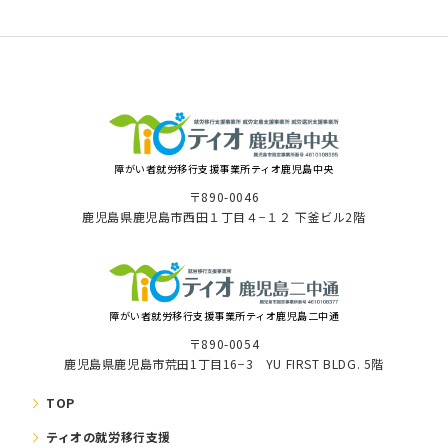
障がい者就労移⾏⽀援事業所ティオ⿅児島中央
〒890-0046
⿅児島県⿅児島市⻄⽥１丁⽬４−１２ 下釜ビル2階
障がい者就労移⾏⽀援事業所ティオ鹿児島二中通
〒890-0054
鹿児島県鹿児島市荒田1丁目16−3 YU FIRST BLDG. 5階
TOP
ティオの就労移⾏⽀援