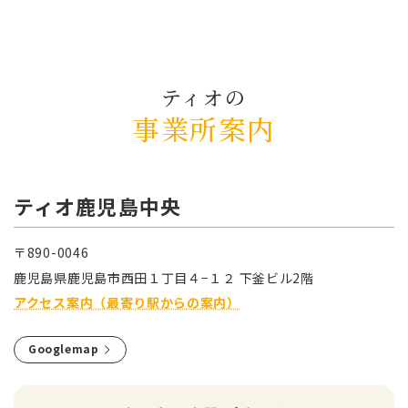
ティオの
事業所案内
ティオ⿅児島中央
〒890-0046
⿅児島県⿅児島市⻄⽥１丁⽬４−１２ 下釜ビル2階
アクセス案内（最寄り駅からの案内）
Googlemap