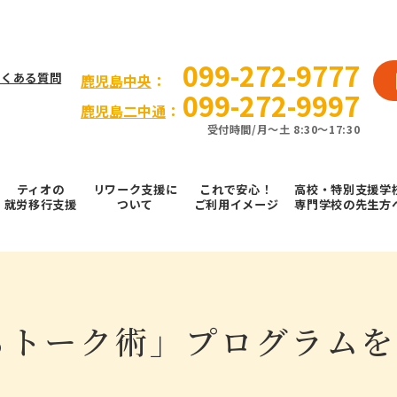
099-272-9777
よくある質問
⿅児島中央
：
099-272-9997
鹿児島二中通
：
受付時間/⽉〜⼟ 8:30～17:30
ティオの
リワーク支援に
これで安⼼！
高校・特別支援学
就労移⾏⽀援
ついて
ご利⽤イメージ
専門学校の先生方
るトーク術」プログラム