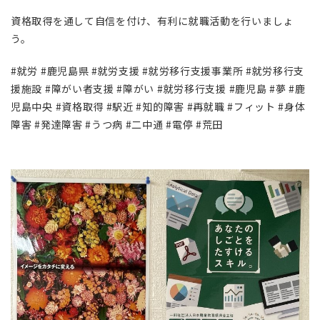
資格取得を通して自信を付け、有利に就職活動を行いましょ
う。
#就労 #鹿児島県 #就労支援 #就労移行支援事業所 #就労移行支
援施設 #障がい者支援 #障がい #就労移行支援 #鹿児島 #夢 #鹿
児島中央 #資格取得 #駅近 #知的障害 #再就職 #フィット #身体
障害 #発達障害 #うつ病 #二中通 #電停 #荒田