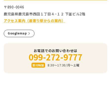
〒890-0046
⿅児島県⿅児島市⻄⽥１丁⽬４−１２ 下釜ビル2階
アクセス案内（最寄り駅からの案内）
Googlemap
お電話でのお問い合わせは
099-272-9777
8:30～17:30/⽉〜⼟曜
受付時間