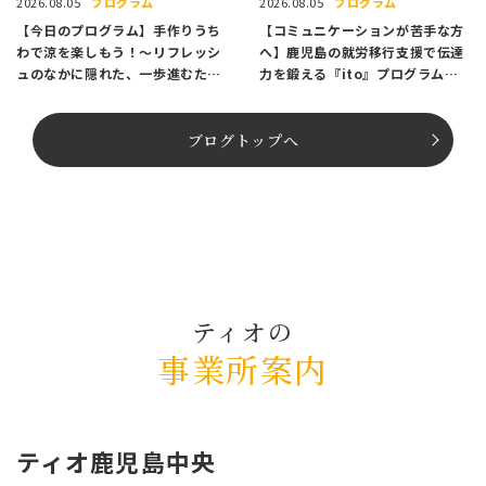
プログラム
プログラム
2026.08.05
2026.08.05
【今日のプログラム】手作りうち
【コミュニケーションが苦手な方
わで涼を楽しもう！〜リフレッシ
へ】鹿児島の就労移行支援で伝達
ュのなかに隠れた、一歩進むため
力を鍛える『ito』プログラム紹
のヒント〜
介
ブログトップへ
ティオの
事業所案内
ティオ⿅児島中央