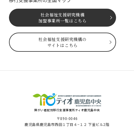
社会福祉⽀援研究機構
加盟事業所一覧はこちら
社会福祉⽀援研究機構の
サイトはこちら
障がい者就労移⾏⽀援事業所ティオ⿅児島中央
〒890-0046
⿅児島県⿅児島市⻄⽥１丁⽬４−１２ 下釜ビル2階