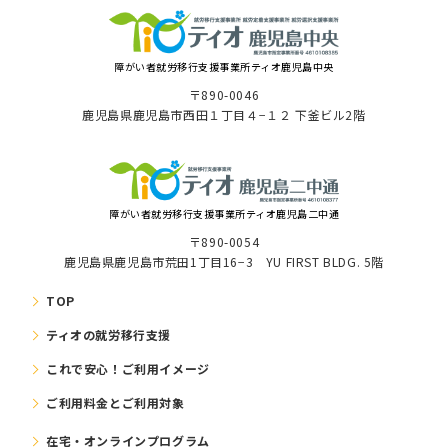
障がい者就労移⾏⽀援事業所ティオ⿅児島中央
〒890-0046
⿅児島県⿅児島市⻄⽥１丁⽬４−１２ 下釜ビル2階
障がい者就労移⾏⽀援事業所ティオ鹿児島二中通
〒890-0054
鹿児島県鹿児島市荒田1丁目16−3 YU FIRST BLDG. 5階
TOP
ティオの就労移⾏⽀援
これで安⼼！ご利⽤イメージ
ご利⽤料⾦とご利⽤対象
在宅・オンラインプログラム