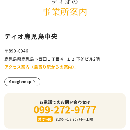
ティオの
事業所案内
ティオ⿅児島中央
〒890-0046
⿅児島県⿅児島市⻄⽥１丁⽬４−１２ 下釜ビル2階
アクセス案内（最寄り駅からの案内）
Googlemap
お電話でのお問い合わせは
099-272-9777
8:30～17:30/⽉〜⼟曜
受付時間