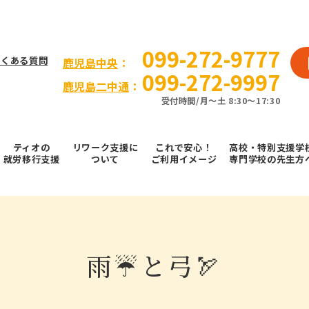
099-272-9777
よくある質問
⿅児島中央
：
099-272-9997
鹿児島二中通
：
受付時間/⽉〜⼟ 8:30～17:30
ティオの
リワーク支援に
これで安⼼！
高校・特別支援学
就労移⾏⽀援
ついて
ご利⽤イメージ
専門学校の先生方
雨☔️と弓🏹