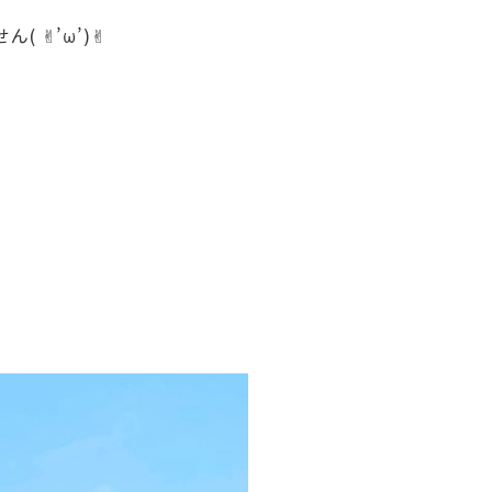
︎’ω’)✌︎