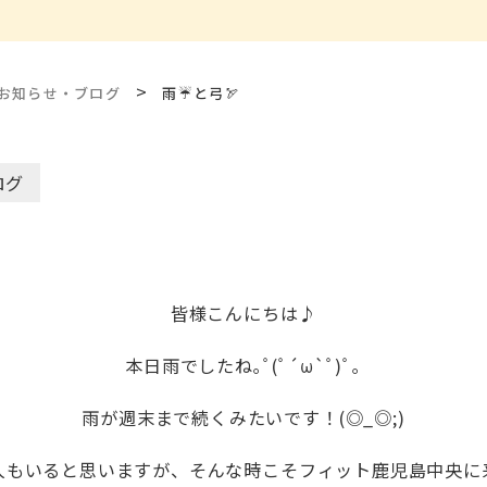
>
お知らせ・ブログ
雨☔️と弓🏹
ログ
皆様こんにちは♪
本日雨でしたね｡ﾟ(ﾟ´ω`ﾟ)ﾟ｡
雨が週末まで続くみたいです！(◎_◎;)
もいると思いますが、そんな時こそフィット鹿児島中央に来てみま