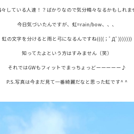
々している人達！？ばかりなので気分晴々なるかもしれません( ✌
今日気づいたんですが、虹=rain/bow、、、
虹の文字を分けると雨と弓になるんですね((((；ﾟДﾟ)))))))
知ってたよという方はすみません（笑）
それではGWもフィットでまっちょっどーーーーー♪
P.S.写真は今まだ見て一番綺麗だなと思った虹です^ ^