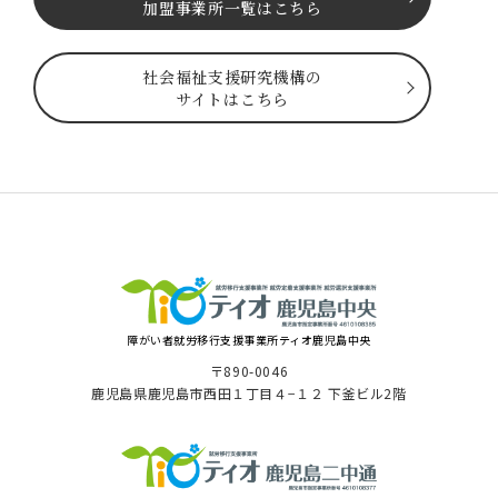
加盟事業所一覧はこちら
社会福祉⽀援研究機構の
サイトはこちら
障がい者就労移⾏⽀援事業所ティオ⿅児島中央
〒890-0046
⿅児島県⿅児島市⻄⽥１丁⽬４−１２ 下釜ビル2階