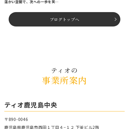
温かい空間で、次への一歩を笑顔
でスタートしませんか？
ブログトップへ
ティオの
事業所案内
ティオ⿅児島中央
〒890-0046
⿅児島県⿅児島市⻄⽥１丁⽬４−１２ 下釜ビル2階