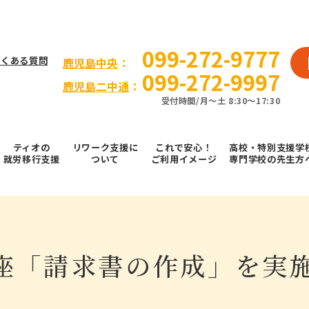
099-272-9777
よくある質問
⿅児島中央
：
099-272-9997
鹿児島二中通
：
受付時間/⽉〜⼟ 8:30～17:30
ティオの
リワーク支援に
これで安⼼！
高校・特別支援学
就労移⾏⽀援
ついて
ご利⽤イメージ
専門学校の先生方
l講座「請求書の作成」を実