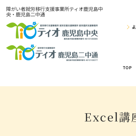
障がい者就労移⾏⽀援事業所ティオ⿅児島中
央・鹿児島二中通
TOP
Exce