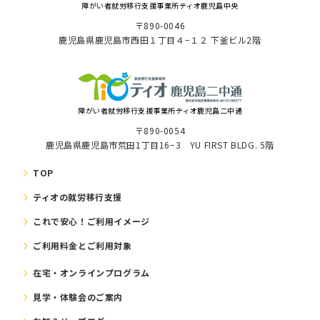
障がい者就労移⾏⽀援事業所ティオ⿅児島中央
〒890-0046
⿅児島県⿅児島市⻄⽥１丁⽬４−１２ 下釜ビル2階
障がい者就労移⾏⽀援事業所ティオ鹿児島二中通
〒890-0054
鹿児島県鹿児島市荒田1丁目16−3 YU FIRST BLDG. 5階
TOP
ティオの就労移⾏⽀援
これで安⼼！ご利⽤イメージ
ご利⽤料⾦とご利⽤対象
在宅・オンラインプログラム
⾒学・体験会のご案内