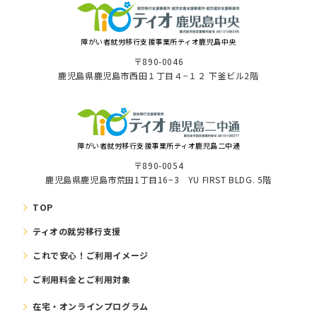
障がい者就労移⾏⽀援事業所ティオ⿅児島中央
〒890-0046
⿅児島県⿅児島市⻄⽥１丁⽬４−１２ 下釜ビル2階
障がい者就労移⾏⽀援事業所ティオ鹿児島二中通
〒890-0054
鹿児島県鹿児島市荒田1丁目16−3 YU FIRST BLDG. 5階
TOP
ティオの就労移⾏⽀援
これで安⼼！ご利⽤イメージ
ご利⽤料⾦とご利⽤対象
在宅・オンラインプログラム