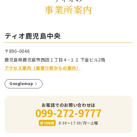
事業所案内
ティオ⿅児島中央
〒890-0046
⿅児島県⿅児島市⻄⽥１丁⽬４−１２ 下釜ビル2階
アクセス案内（最寄り駅からの案内）
Googlemap
お電話でのお問い合わせは
099-272-9777
8:30～17:30/⽉〜⼟曜
受付時間