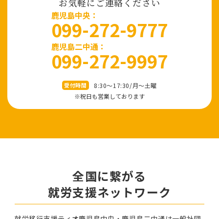
お気軽にご連絡ください
⿅児島中央：
099-272-9777
鹿児島二中通：
099-272-9997
8:30～17:30/⽉〜⼟曜
受付時間
※祝⽇も営業しております
全国に繋がる
就労⽀援ネットワーク
就労移⾏⽀援ティオ⿅児島中央・鹿児島二中通は⼀般社団