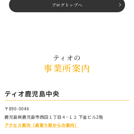
ブログトップへ
ティオの
事業所案内
ティオ⿅児島中央
〒890-0046
⿅児島県⿅児島市⻄⽥１丁⽬４−１２ 下釜ビル2階
アクセス案内（最寄り駅からの案内）