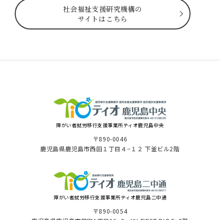
社会福祉⽀援研究機構の
サイトはこちら
障がい者就労移⾏⽀援事業所ティオ⿅児島中央
〒890-0046
⿅児島県⿅児島市⻄⽥１丁⽬４−１２ 下釜ビル2階
障がい者就労移⾏⽀援事業所ティオ鹿児島二中通
〒890-0054