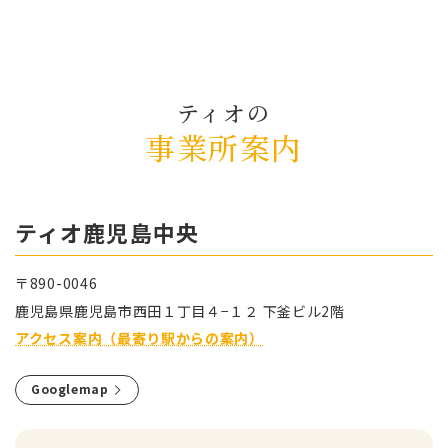
ティオの
事業所案内
ティオ⿅児島中央
〒890-0046
⿅児島県⿅児島市⻄⽥１丁⽬４−１２ 下釜ビル2階
アクセス案内（最寄り駅からの案内）
Googlemap