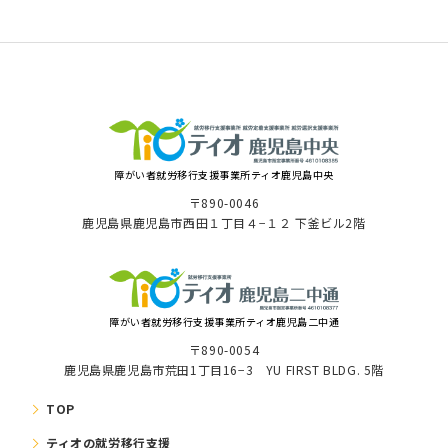
障がい者就労移⾏⽀援事業所ティオ⿅児島中央
〒890-0046
⿅児島県⿅児島市⻄⽥１丁⽬４−１２ 下釜ビル2階
障がい者就労移⾏⽀援事業所ティオ鹿児島二中通
〒890-0054
鹿児島県鹿児島市荒田1丁目16−3 YU FIRST BLDG. 5階
TOP
ティオの就労移⾏⽀援