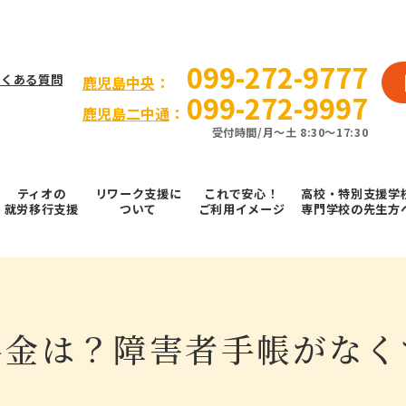
099-272-9777
よくある質問
⿅児島中央
：
099-272-9997
鹿児島二中通
：
受付時間/⽉〜⼟ 8:30～17:30
ティオの
リワーク支援に
これで安⼼！
高校・特別支援学
就労移⾏⽀援
ついて
ご利⽤イメージ
専門学校の先生方
料金は？障害者手帳がなく