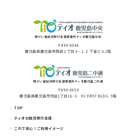
障がい者就労移⾏⽀援事業所ティオ⿅児島中央
〒890-0046
⿅児島県⿅児島市⻄⽥１丁⽬４−１２ 下釜ビル2階
障がい者就労移⾏⽀援事業所ティオ鹿児島二中通
〒890-0054
鹿児島県鹿児島市荒田1丁目16−3 YU FIRST BLDG. 5階
TOP
ティオの就労移⾏⽀援
これで安⼼！ご利⽤イメージ