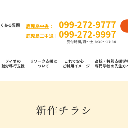
099-272-9777
よくある質問
⿅児島中央
：
099-272-9997
鹿児島二中通
：
受付時間/⽉〜⼟ 8:30～17:30
ティオの
リワーク支援に
これで安⼼！
高校・特別支援学
就労移⾏⽀援
ついて
ご利⽤イメージ
専門学校の先生方
新作チラシ