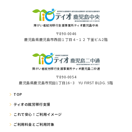
障がい者就労移⾏⽀援事業所ティオ⿅児島中央
〒890-0046
⿅児島県⿅児島市⻄⽥１丁⽬４−１２ 下釜ビル2階
障がい者就労移⾏⽀援事業所ティオ鹿児島二中通
〒890-0054
鹿児島県鹿児島市荒田1丁目16−3 YU FIRST BLDG. 5階
TOP
ティオの就労移⾏⽀援
これで安⼼！ご利⽤イメージ
ご利⽤料⾦とご利⽤対象