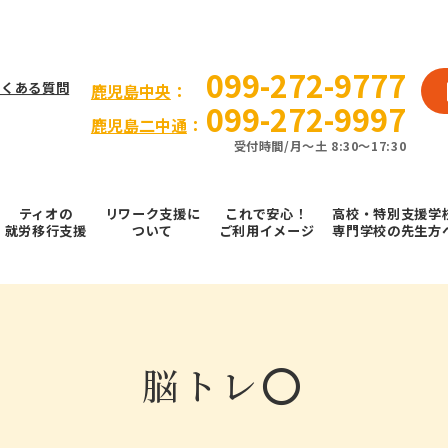
099-272-9777
よくある質問
⿅児島中央
：
099-272-9997
鹿児島二中通
：
受付時間/⽉〜⼟ 8:30～17:30
ティオの
リワーク支援に
これで安⼼！
高校・特別支援学
就労移⾏⽀援
ついて
ご利⽤イメージ
専門学校の先生方
脳トレ⭕️