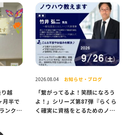
2026.08.04
お知らせ・ブログ
乗り越
「繋がってるよ！笑顔になろう
ヶ月半で
よ！」シリーズ第87弾『らくら
ランクを
く確実に資格をとるためのノウ
トーリー
ハウ教えます』～9月26日
（土）～開催のお知らせ✨