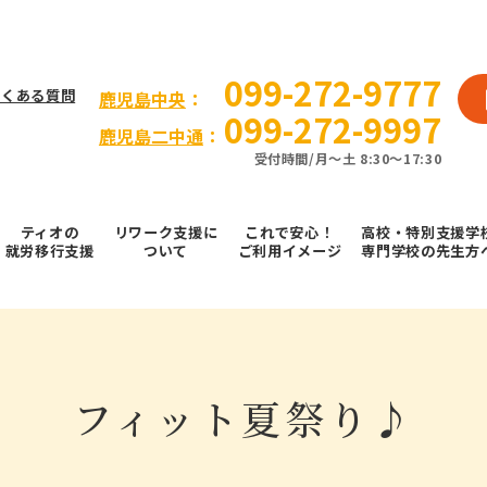
099-272-9777
よくある質問
⿅児島中央
：
099-272-9997
鹿児島二中通
：
受付時間/⽉〜⼟ 8:30～17:30
ティオの
リワーク支援に
これで安⼼！
高校・特別支援学
就労移⾏⽀援
ついて
ご利⽤イメージ
専門学校の先生方
フィット夏祭り♪