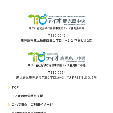
障がい者就労移⾏⽀援事業所ティオ⿅児島中央
〒890-0046
⿅児島県⿅児島市⻄⽥１丁⽬４−１２ 下釜ビル2階
障がい者就労移⾏⽀援事業所ティオ鹿児島二中通
〒890-0054
鹿児島県鹿児島市荒田1丁目16−3 YU FIRST BLDG. 5階
TOP
ティオの就労移⾏⽀援
これで安⼼！ご利⽤イメージ
ご利⽤料⾦とご利⽤対象