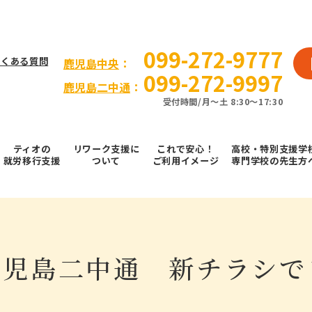
099-272-9777
よくある質問
⿅児島中央
：
099-272-9997
鹿児島二中通
：
受付時間/⽉〜⼟ 8:30～17:30
ティオの
リワーク支援に
これで安⼼！
高校・特別支援学
就労移⾏⽀援
ついて
ご利⽤イメージ
専門学校の先生方
鹿児島二中通 新チラシで