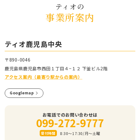
ティオの
事業所案内
ティオ⿅児島中央
〒890-0046
⿅児島県⿅児島市⻄⽥１丁⽬４−１２ 下釜ビル2階
アクセス案内（最寄り駅からの案内）
Googlemap
お電話でのお問い合わせは
099-272-9777
8:30～17:30/⽉〜⼟曜
受付時間