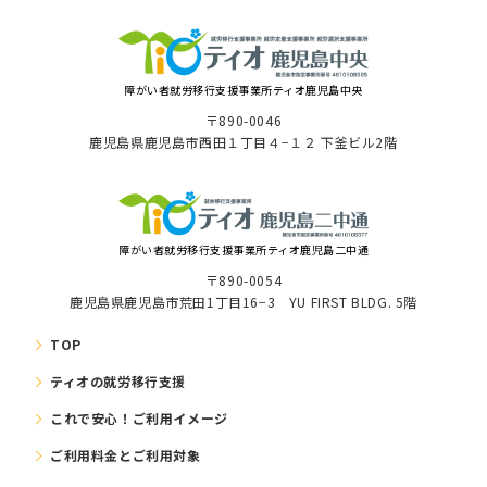
障がい者就労移⾏⽀援事業所ティオ⿅児島中央
〒890-0046
⿅児島県⿅児島市⻄⽥１丁⽬４−１２ 下釜ビル2階
障がい者就労移⾏⽀援事業所ティオ鹿児島二中通
〒890-0054
鹿児島県鹿児島市荒田1丁目16−3 YU FIRST BLDG. 5階
TOP
ティオの就労移⾏⽀援
これで安⼼！ご利⽤イメージ
ご利⽤料⾦とご利⽤対象