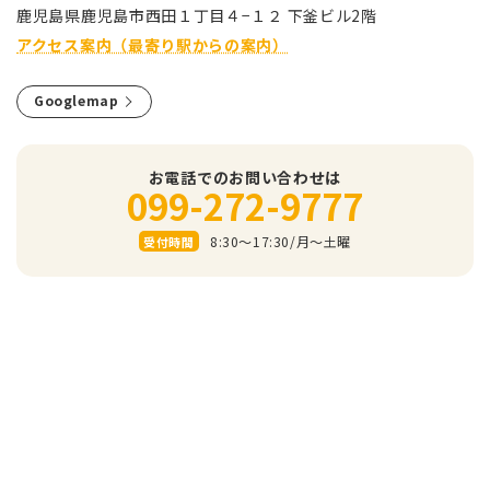
⿅児島県⿅児島市⻄⽥１丁⽬４−１２ 下釜ビル2階
アクセス案内（最寄り駅からの案内）
Googlemap
お電話でのお問い合わせは
099-272-9777
8:30～17:30/⽉〜⼟曜
受付時間