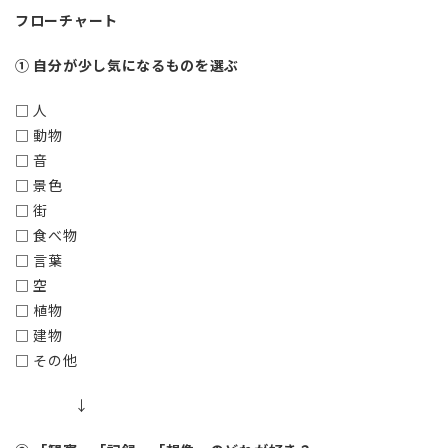
フローチャート
① 自分が少し気になるものを選ぶ
□ 人
□ 動物
□ 音
□ 景色
□ 街
□ 食べ物
□ 言葉
□ 空
□ 植物
□ 建物
□ その他
↓