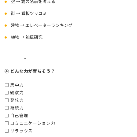
空 → 雲の名前を考える
街 → 看板ツッコミ
建物 → エレベーターランキング
植物 → 雑草研究
↓
④ どんな力が育ちそう？
□ 集中力
□ 観察力
□ 発想力
□ 継続力
□ 自己管理
□ コミュニケーション力
□ リラックス