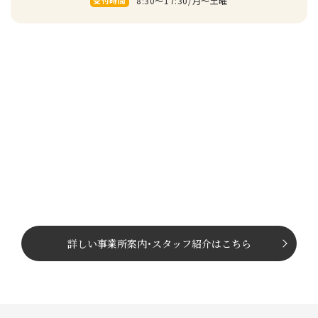
8:30～17:30/⽉〜⼟曜
受付時間
詳しい事業所案内
･
スタッフ紹介はこちら