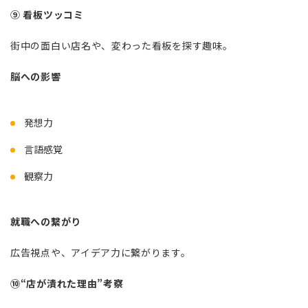
⑨ 看板ツッコミ
街中の面白い店名や、変わった看板を探す趣味。
脳への影響
発想力
言語感覚
観察力
就職への繋がり
広告視点や、アイデア力に繋がります。
⑩“店が潰れた理由”考察