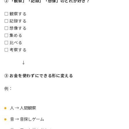
② 「観察」「記録」「想像」のどれが好き？
□ 観察する
□ 記録する
□ 想像する
□ 集める
□ 比べる
□ 考察する
↓
③ お金を使わずにできる形に変える
例：
人 → 人間観察
音 → 音探しゲーム