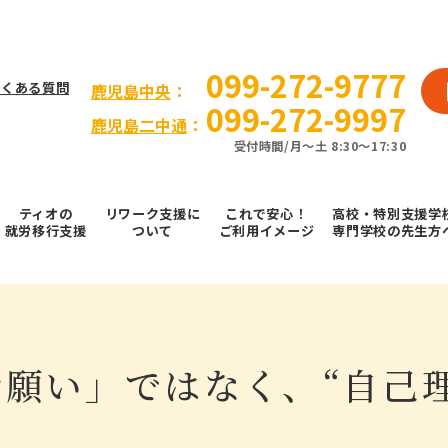
099-272-9777
よくある質問
⿅児島中央
：
099-272-9997
鹿児島二中通
：
受付時間/⽉〜⼟ 8:30～17:30
ティオの
リワーク支援に
これで安⼼！
高校・特別支援学
就労移⾏⽀援
ついて
ご利⽤イメージ
専門学校の先生方
願い」ではなく、“自己