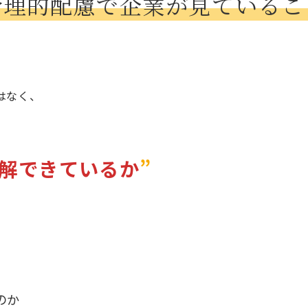
合理的配慮で企業が見ているこ
はなく、
解できているか
”
のか