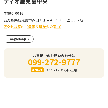
ティオ⿅児島中央
〒890-0046
⿅児島県⿅児島市⻄⽥１丁⽬４−１２ 下釜ビル2階
アクセス案内（最寄り駅からの案内）
Googlemap
お電話でのお問い合わせは
099-272-9777
8:30～17:30/⽉〜⼟曜
受付時間