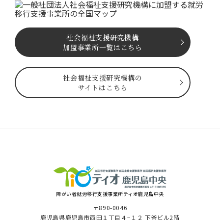
社会福祉⽀援研究機構
加盟事業所一覧はこちら
社会福祉⽀援研究機構の
サイトはこちら
障がい者就労移⾏⽀援事業所ティオ⿅児島中央
〒890-0046
⿅児島県⿅児島市⻄⽥１丁⽬４−１２ 下釜ビル2階