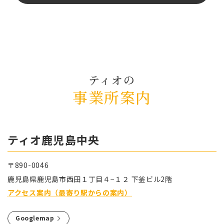
ティオの
事業所案内
ティオ⿅児島中央
〒890-0046
⿅児島県⿅児島市⻄⽥１丁⽬４−１２ 下釜ビル2階
アクセス案内（最寄り駅からの案内）
Googlemap