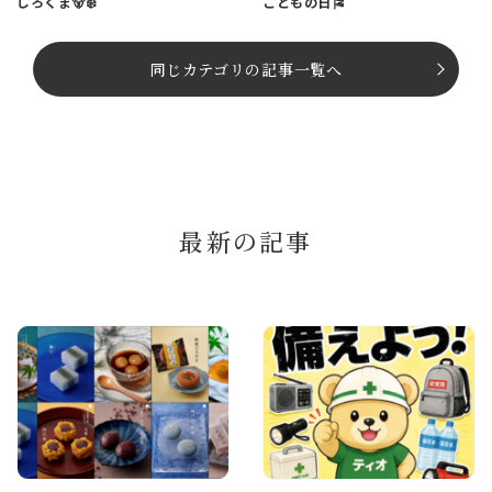
しろくま🐻‍❄️
こどもの日🎏
同じカテゴリの記事⼀覧へ
最新の記事