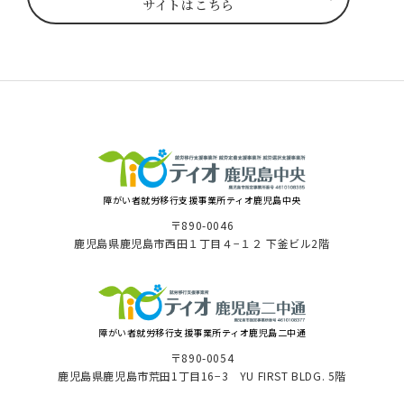
サイトはこちら
障がい者就労移⾏⽀援事業所ティオ⿅児島中央
〒890-0046
⿅児島県⿅児島市⻄⽥１丁⽬４−１２ 下釜ビル2階
障がい者就労移⾏⽀援事業所ティオ鹿児島二中通
〒890-0054
鹿児島県鹿児島市荒田1丁目16−3 YU FIRST BLDG. 5階