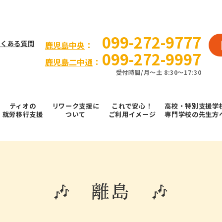
099-272-9777
よくある質問
⿅児島中央
：
099-272-9997
鹿児島二中通
：
受付時間/⽉〜⼟ 8:30～17:30
ティオの
リワーク支援に
これで安⼼！
高校・特別支援学
就労移⾏⽀援
ついて
ご利⽤イメージ
専門学校の先生方
🎶 離島 🎶