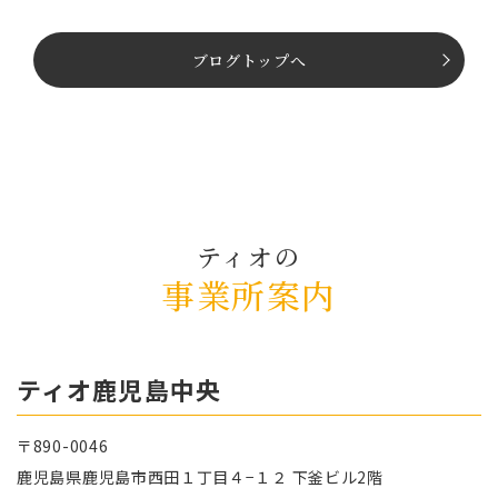
でスタートしませんか？
ブログトップへ
ティオの
事業所案内
ティオ⿅児島中央
〒890-0046
⿅児島県⿅児島市⻄⽥１丁⽬４−１２ 下釜ビル2階