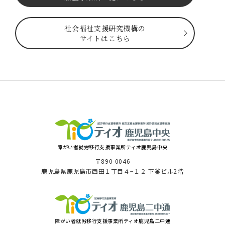
社会福祉⽀援研究機構の
サイトはこちら
障がい者就労移⾏⽀援事業所ティオ⿅児島中央
〒890-0046
⿅児島県⿅児島市⻄⽥１丁⽬４−１２ 下釜ビル2階
障がい者就労移⾏⽀援事業所ティオ鹿児島二中通