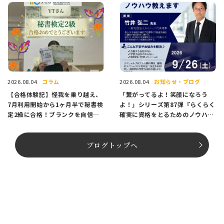
コラム
お知らせ・ブログ
2026.08.04
2026.08.04
【合格体験記】怪我を乗り越え、
「繋がってるよ！笑顔になろう
7月利用開始から1ヶ月半で秘書検
よ！」シリーズ第87弾『らくらく
定2級に合格！ブランクを自信に
確実に資格をとるためのノウハウ
変えたAさんのストーリー
教えます』～9月26日（土）～開
催のお知らせ✨
ブログトップへ