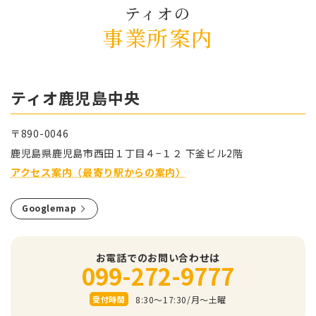
ティオの
事業所案内
ティオ⿅児島中央
〒890-0046
⿅児島県⿅児島市⻄⽥１丁⽬４−１２ 下釜ビル2階
アクセス案内（最寄り駅からの案内）
Googlemap
お電話でのお問い合わせは
099-272-9777
8:30～17:30/⽉〜⼟曜
受付時間