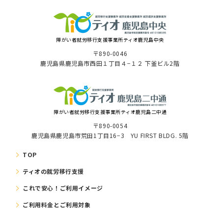
障がい者就労移⾏⽀援事業所ティオ⿅児島中央
〒890-0046
⿅児島県⿅児島市⻄⽥１丁⽬４−１２ 下釜ビル2階
障がい者就労移⾏⽀援事業所ティオ鹿児島二中通
〒890-0054
鹿児島県鹿児島市荒田1丁目16−3 YU FIRST BLDG. 5階
TOP
ティオの就労移⾏⽀援
これで安⼼！ご利⽤イメージ
ご利⽤料⾦とご利⽤対象