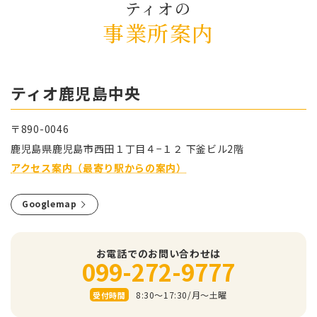
ティオの
事業所案内
ティオ⿅児島中央
〒890-0046
⿅児島県⿅児島市⻄⽥１丁⽬４−１２ 下釜ビル2階
アクセス案内（最寄り駅からの案内）
Googlemap
お電話でのお問い合わせは
099-272-9777
8:30～17:30/⽉〜⼟曜
受付時間