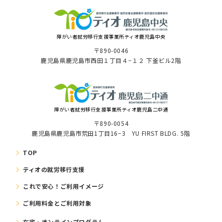
障がい者就労移⾏⽀援事業所ティオ⿅児島中央
〒890-0046
⿅児島県⿅児島市⻄⽥１丁⽬４−１２ 下釜ビル2階
障がい者就労移⾏⽀援事業所ティオ鹿児島二中通
〒890-0054
鹿児島県鹿児島市荒田1丁目16−3 YU FIRST BLDG. 5階
TOP
ティオの就労移⾏⽀援
これで安⼼！ご利⽤イメージ
ご利⽤料⾦とご利⽤対象
在宅・オンラインプログラム