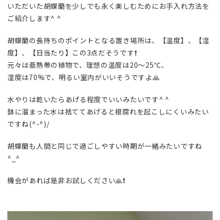
いただいた胡蝶蘭を少しでも永く楽しむためにお手入れ方法を
ご紹介します^ ^
胡蝶蘭の長持ちのポイントとなる置き場所は、【温度】、【湿
度】、【日当たり】この3点だそうです❗️
元々は亜熱帯の植物で、理想の温度は20〜25℃、
湿度は70%で、明るい室内がいいそうですよ🙏
水やりは乾いたらあげる程度でいいみたいです^ ^
鉢に溜まった水は捨ててあげると根腐れを起こしにくいみたい
ですね(^-^)/
胡蝶蘭も人間と同じで過ごしやすい時期が一緒みたいですね
^_^
機会があれば是非お試しください🙏❗️