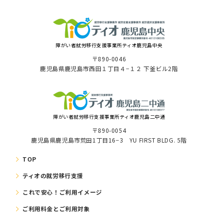
障がい者就労移⾏⽀援事業所ティオ⿅児島中央
〒890-0046
⿅児島県⿅児島市⻄⽥１丁⽬４−１２ 下釜ビル2階
障がい者就労移⾏⽀援事業所ティオ鹿児島二中通
〒890-0054
鹿児島県鹿児島市荒田1丁目16−3 YU FIRST BLDG. 5階
TOP
ティオの就労移⾏⽀援
これで安⼼！ご利⽤イメージ
ご利⽤料⾦とご利⽤対象