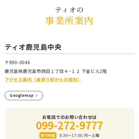
ティオの
事業所案内
ティオ⿅児島中央
〒890-0046
⿅児島県⿅児島市⻄⽥１丁⽬４−１２ 下釜ビル2階
アクセス案内（最寄り駅からの案内）
Googlemap
お電話でのお問い合わせは
099-272-9777
8:30～17:30/⽉〜⼟曜
受付時間