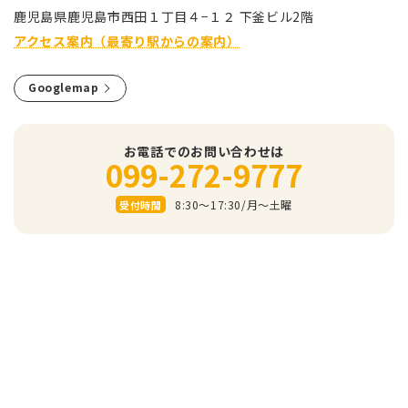
⿅児島県⿅児島市⻄⽥１丁⽬４−１２ 下釜ビル2階
アクセス案内（最寄り駅からの案内）
Googlemap
お電話でのお問い合わせは
099-272-9777
8:30～17:30/⽉〜⼟曜
受付時間