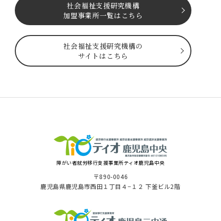
社会福祉⽀援研究機構
加盟事業所一覧はこちら
社会福祉⽀援研究機構の
サイトはこちら
障がい者就労移⾏⽀援事業所ティオ⿅児島中央
〒890-0046
⿅児島県⿅児島市⻄⽥１丁⽬４−１２ 下釜ビル2階