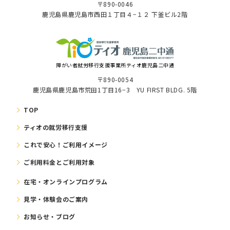
〒890-0046
⿅児島県⿅児島市⻄⽥１丁⽬４−１２ 下釜ビル2階
障がい者就労移⾏⽀援事業所ティオ鹿児島二中通
〒890-0054
鹿児島県鹿児島市荒田1丁目16−3 YU FIRST BLDG. 5階
TOP
ティオの就労移⾏⽀援
これで安⼼！ご利⽤イメージ
ご利⽤料⾦とご利⽤対象
在宅・オンラインプログラム
⾒学・体験会のご案内
お知らせ・ブログ