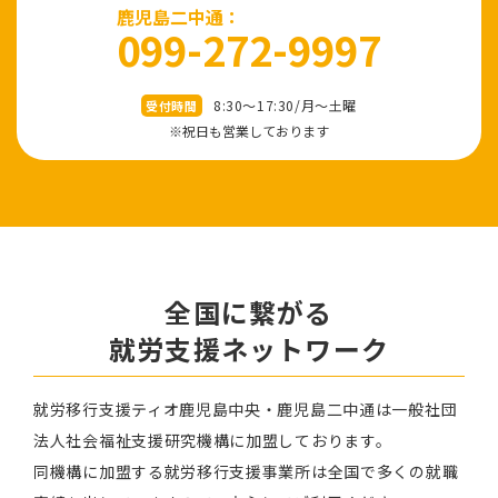
鹿児島二中通：
099-272-9997
8:30～17:30/⽉〜⼟曜
受付時間
※祝⽇も営業しております
全国に繋がる
就労⽀援ネットワーク
就労移⾏⽀援ティオ⿅児島中央・鹿児島二中通は⼀般社団
法⼈社会福祉⽀援研究機構に加盟しております。
同機構に加盟する就労移⾏⽀援事業所は全国で多くの就職