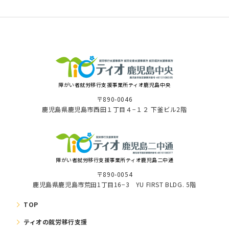
障がい者就労移⾏⽀援事業所ティオ⿅児島中央
〒890-0046
⿅児島県⿅児島市⻄⽥１丁⽬４−１２ 下釜ビル2階
障がい者就労移⾏⽀援事業所ティオ鹿児島二中通
〒890-0054
鹿児島県鹿児島市荒田1丁目16−3 YU FIRST BLDG. 5階
TOP
ティオの就労移⾏⽀援