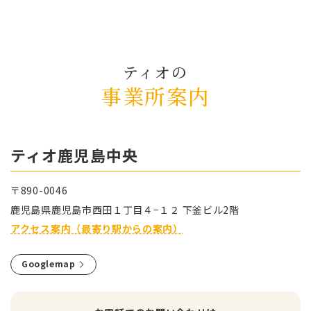
ティオの
事業所案内
ティオ⿅児島中央
〒890-0046
⿅児島県⿅児島市⻄⽥１丁⽬４−１２ 下釜ビル2階
アクセス案内（最寄り駅からの案内）
Googlemap