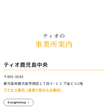
ティオの
事業所案内
ティオ⿅児島中央
〒890-0046
⿅児島県⿅児島市⻄⽥１丁⽬４−１２ 下釜ビル2階
アクセス案内（最寄り駅からの案内）
Googlemap