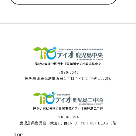
障がい者就労移⾏⽀援事業所ティオ⿅児島中央
〒890-0046
⿅児島県⿅児島市⻄⽥１丁⽬４−１２ 下釜ビル2階
障がい者就労移⾏⽀援事業所ティオ鹿児島二中通
〒890-0054
鹿児島県鹿児島市荒田1丁目16−3 YU FIRST BLDG. 5階
TOP