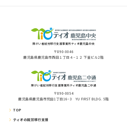
障がい者就労移⾏⽀援事業所ティオ⿅児島中央
〒890-0046
⿅児島県⿅児島市⻄⽥１丁⽬４−１２ 下釜ビル2階
障がい者就労移⾏⽀援事業所ティオ鹿児島二中通
〒890-0054
鹿児島県鹿児島市荒田1丁目16−3 YU FIRST BLDG. 5階
TOP
ティオの就労移⾏⽀援