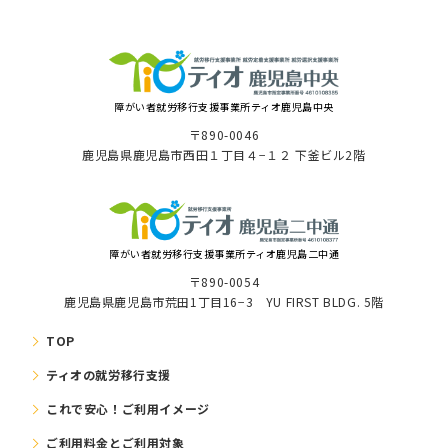
障がい者就労移⾏⽀援事業所ティオ⿅児島中央
〒890-0046
⿅児島県⿅児島市⻄⽥１丁⽬４−１２ 下釜ビル2階
障がい者就労移⾏⽀援事業所ティオ鹿児島二中通
〒890-0054
鹿児島県鹿児島市荒田1丁目16−3 YU FIRST BLDG. 5階
TOP
ティオの就労移⾏⽀援
これで安⼼！ご利⽤イメージ
ご利⽤料⾦とご利⽤対象