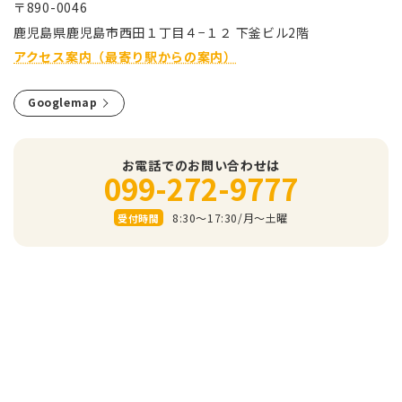
〒890-0046
⿅児島県⿅児島市⻄⽥１丁⽬４−１２ 下釜ビル2階
アクセス案内（最寄り駅からの案内）
Googlemap
お電話でのお問い合わせは
099-272-9777
8:30～17:30/⽉〜⼟曜
受付時間