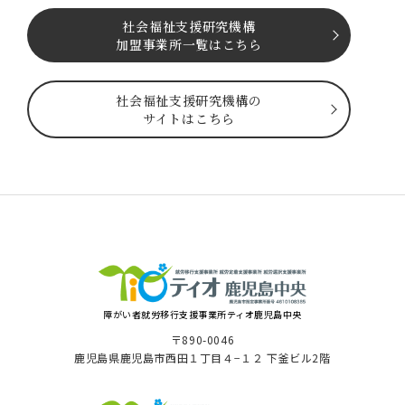
社会福祉⽀援研究機構
加盟事業所一覧はこちら
社会福祉⽀援研究機構の
サイトはこちら
障がい者就労移⾏⽀援事業所ティオ⿅児島中央
〒890-0046
⿅児島県⿅児島市⻄⽥１丁⽬４−１２ 下釜ビル2階