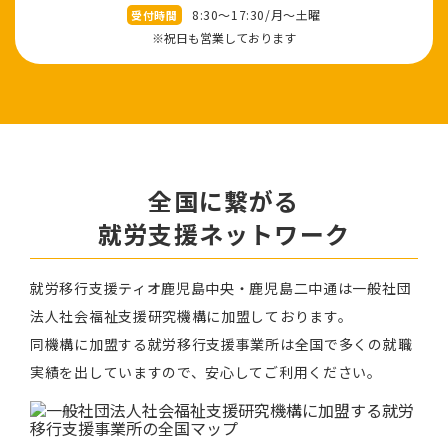
8:30～17:30/⽉〜⼟曜
受付時間
※祝⽇も営業しております
全国に繋がる
就労⽀援ネットワーク
就労移⾏⽀援ティオ⿅児島中央・鹿児島二中通は⼀般社団
法⼈社会福祉⽀援研究機構に加盟しております。
同機構に加盟する就労移⾏⽀援事業所は全国で多くの就職
実績を出していますので、安⼼してご利⽤ください。