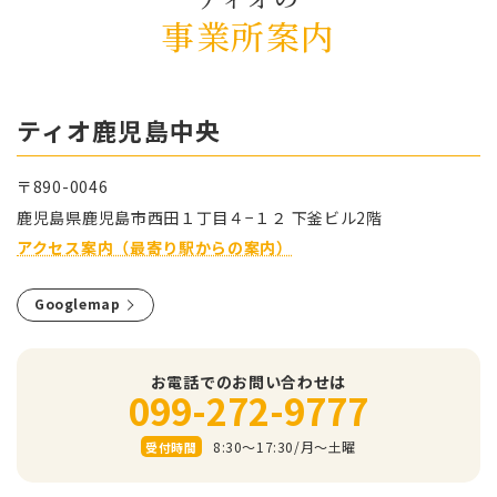
事業所案内
ティオ⿅児島中央
〒890-0046
⿅児島県⿅児島市⻄⽥１丁⽬４−１２ 下釜ビル2階
アクセス案内（最寄り駅からの案内）
Googlemap
お電話でのお問い合わせは
099-272-9777
8:30～17:30/⽉〜⼟曜
受付時間