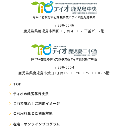
障がい者就労移⾏⽀援事業所ティオ⿅児島中央
〒890-0046
⿅児島県⿅児島市⻄⽥１丁⽬４−１２ 下釜ビル2階
障がい者就労移⾏⽀援事業所ティオ鹿児島二中通
〒890-0054
鹿児島県鹿児島市荒田1丁目16−3 YU FIRST BLDG. 5階
TOP
ティオの就労移⾏⽀援
これで安⼼！ご利⽤イメージ
ご利⽤料⾦とご利⽤対象
在宅・オンラインプログラム