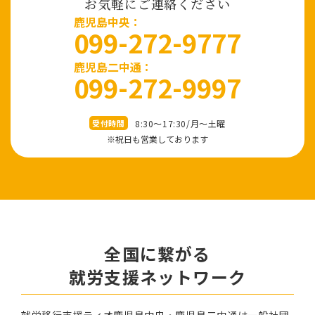
お気軽にご連絡ください
⿅児島中央：
099-272-9777
鹿児島二中通：
099-272-9997
8:30～17:30/⽉〜⼟曜
受付時間
※祝⽇も営業しております
全国に繋がる
就労⽀援ネットワーク
就労移⾏⽀援ティオ⿅児島中央・鹿児島二中通は⼀般社団