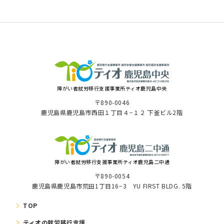
障がい者就労移⾏⽀援事業所ティオ⿅児島中央
〒890-0046
⿅児島県⿅児島市⻄⽥１丁⽬４−１２ 下釜ビル2階
障がい者就労移⾏⽀援事業所ティオ鹿児島二中通
〒890-0054
鹿児島県鹿児島市荒田1丁目16−3 YU FIRST BLDG. 5階
TOP
ティオの就労移⾏⽀援