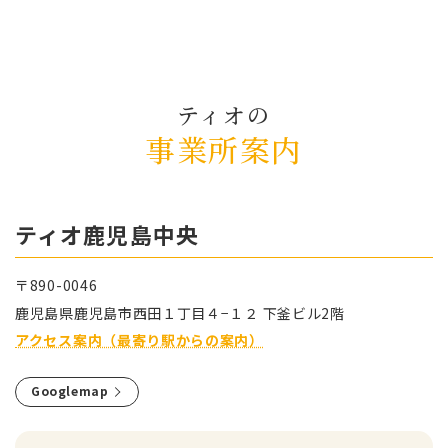
ティオの
事業所案内
ティオ⿅児島中央
〒890-0046
⿅児島県⿅児島市⻄⽥１丁⽬４−１２ 下釜ビル2階
アクセス案内（最寄り駅からの案内）
Googlemap