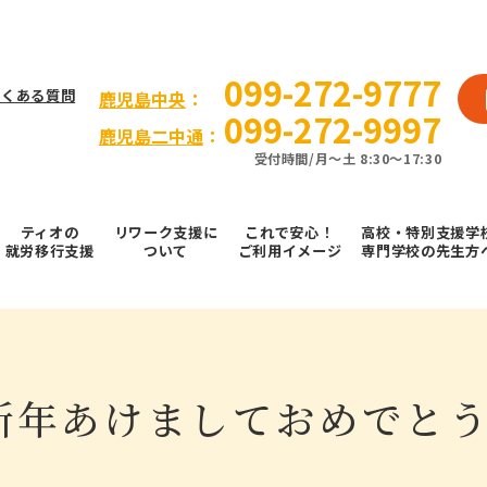
099-272-9777
よくある質問
⿅児島中央
：
099-272-9997
鹿児島二中通
：
受付時間/⽉〜⼟ 8:30～17:30
ティオの
リワーク支援に
これで安⼼！
高校・特別支援学
就労移⾏⽀援
ついて
ご利⽤イメージ
専門学校の先生方
 新年あけましておめでと