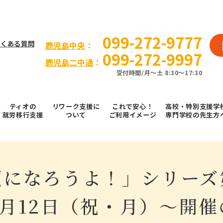
099-272-9777
よくある質問
⿅児島中央
：
099-272-9997
鹿児島二中通
：
受付時間/⽉〜⼟ 8:30～17:30
ティオの
リワーク支援に
これで安⼼！
高校・特別支援学
就労移⾏⽀援
ついて
ご利⽤イメージ
専門学校の先生方
顔になろうよ！」シリーズ
1月12日（祝・月）～開催