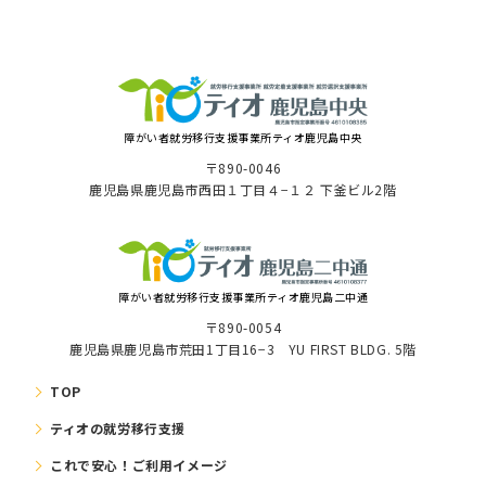
障がい者就労移⾏⽀援事業所ティオ⿅児島中央
〒890-0046
⿅児島県⿅児島市⻄⽥１丁⽬４−１２ 下釜ビル2階
障がい者就労移⾏⽀援事業所ティオ鹿児島二中通
〒890-0054
鹿児島県鹿児島市荒田1丁目16−3 YU FIRST BLDG. 5階
TOP
ティオの就労移⾏⽀援
これで安⼼！ご利⽤イメージ