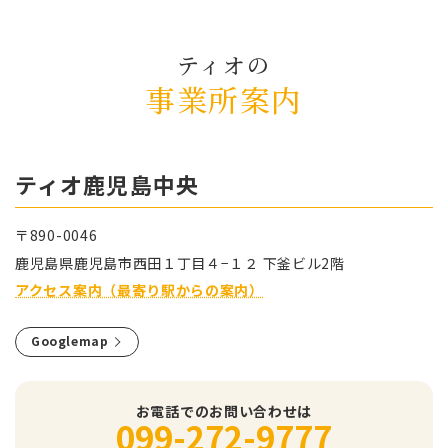
ティオの
事業所案内
ティオ⿅児島中央
〒890-0046
⿅児島県⿅児島市⻄⽥１丁⽬４−１２ 下釜ビル2階
アクセス案内（最寄り駅からの案内）
Googlemap
お電話でのお問い合わせは
099-272-9777