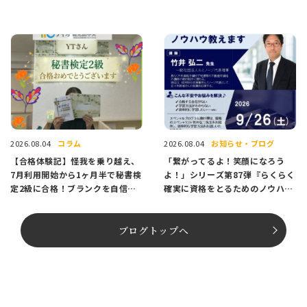
コラム
お知らせ・ブログ
2026.08.04
2026.08.04
【合格体験記】怪我を乗り越え、
「繋がってるよ！笑顔になろう
7月利用開始から1ヶ月半で秘書検
よ！」シリーズ第87弾『らくらく
定2級に合格！ブランクを自信に
確実に資格をとるためのノウハウ
変えたAさんのストーリー
教えます』～9月26日（土）～開
催のお知らせ✨
ブログトップへ