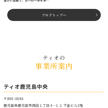
温かい空間で、次への一歩を笑顔
でスタートしませんか？
ブログトップへ
ティオの
事業所案内
ティオ⿅児島中央
〒890-0046
⿅児島県⿅児島市⻄⽥１丁⽬４−１２ 下釜ビル2階