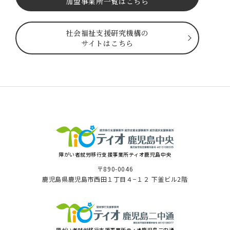
加盟事業所一覧はこちら
社会福祉⽀援研究機構の
サイトはこちら
障がい者就労移⾏⽀援事業所ティオ⿅児島中央
〒890-0046
⿅児島県⿅児島市⻄⽥１丁⽬４−１２ 下釜ビル2階
障がい者就労移⾏⽀援事業所ティオ鹿児島二中通