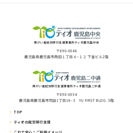
障がい者就労移⾏⽀援事業所ティオ⿅児島中央
〒890-0046
⿅児島県⿅児島市⻄⽥１丁⽬４−１２ 下釜ビル2階
障がい者就労移⾏⽀援事業所ティオ鹿児島二中通
〒890-0054
鹿児島県鹿児島市荒田1丁目16−3 YU FIRST BLDG. 5階
TOP
ティオの就労移⾏⽀援
これで安⼼！ご利⽤イメージ