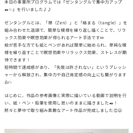
本日の事業所プログラムでは『ゼンタングルで集中力アップ
✒️✨』を行いました♪♪
ゼンタングルとは、「禅（Zen）」と「絡まる（tangle）」を
組み合わせた造語で、簡単な模様を繰り返し描くことで、リラ
ックス効果や瞑想効果が得られるアート手法です✏️
絵が苦手な方でも紙とペンがあれば簡単に始められ、単純な模
様を繰り返すことで瞑想効果やリラックス効果、ストレスが期
待できます！
短時間で達成感があり、「失敗は許されない」というプレッシ
ャーから解放され、集中力や自己肯定感の向上にも繋がります
👍️✨
はじめに、作品の参考画像と実際に描いている動画で説明を行
い、紙・ペン・鉛筆を使用し思いのままに描きました✒️！
黙々と夢中で取り組み素敵なアート作品が完成しました👏😆