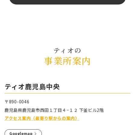
ティオの
事業所案内
ティオ⿅児島中央
〒890-0046
⿅児島県⿅児島市⻄⽥１丁⽬４−１２ 下釜ビル2階
アクセス案内（最寄り駅からの案内）
Googlemap