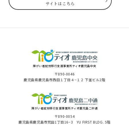
サイトはこちら
障がい者就労移⾏⽀援事業所ティオ⿅児島中央
〒890-0046
⿅児島県⿅児島市⻄⽥１丁⽬４−１２ 下釜ビル2階
障がい者就労移⾏⽀援事業所ティオ鹿児島二中通
〒890-0054
鹿児島県鹿児島市荒田1丁目16−3 YU FIRST BLDG. 5階