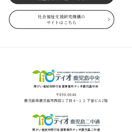
社会福祉⽀援研究機構の
サイトはこちら
障がい者就労移⾏⽀援事業所ティオ⿅児島中央
〒890-0046
⿅児島県⿅児島市⻄⽥１丁⽬４−１２ 下釜ビル2階
障がい者就労移⾏⽀援事業所ティオ鹿児島二中通