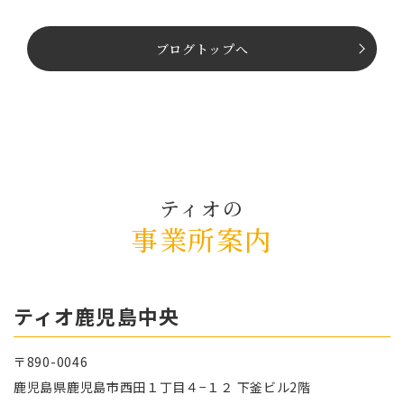
のヒント〜
介
ブログトップへ
ティオの
事業所案内
ティオ⿅児島中央
〒890-0046
⿅児島県⿅児島市⻄⽥１丁⽬４−１２ 下釜ビル2階